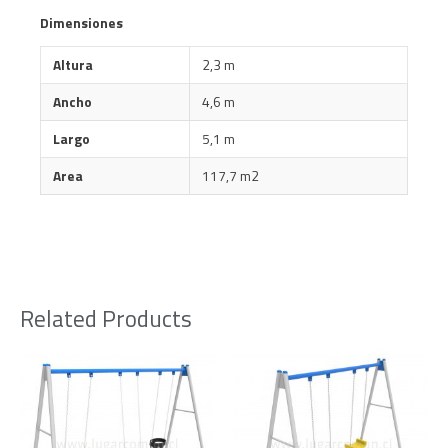
Dimensiones
Altura
2,3 m
Ancho
4,6 m
Largo
5,1 m
Area
117,7 m2
Related Products