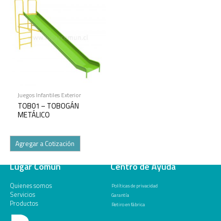
Juegos Infantiles Exterior
TOB01 – TOBOGÁN
METÁLICO
Agregar a Cotización
Lugar Común
Centro de Ayuda
Quienes somos
Políticas de privacidad
Servicios
Garantía
Productos
Retiro en fábrica