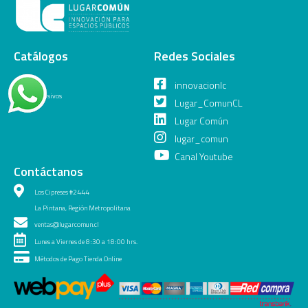
Catálogos
Redes Sociales
General
innovacionlc
Juegos Inclusivos
Lugar_ComunCL
Lugar Común
lugar_comun
Canal Youtube
Contáctanos
Los Cipreses #2444
La Pintana, Región Metropolitana
ventas@lugarcomun.cl
Lunes a Viernes de 8:30 a 18:00 hrs.
Métodos de Pago Tienda Online