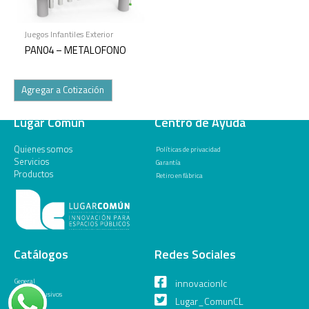
Juegos Infantiles Exterior
PAN04 – METALOFONO
Agregar a Cotización
Lugar Común
Centro de Ayuda
Quienes somos
Políticas de privacidad
Servicios
Garantía
Productos
Retiro en fábrica
Catálogos
Redes Sociales
General
innovacionlc
Juegos Inclusivos
Lugar_ComunCL