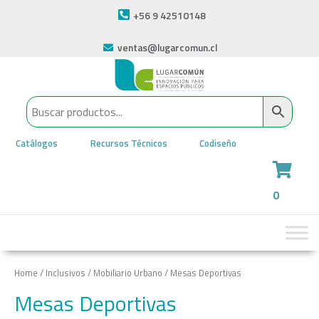
+56 9 42510148
ventas@lugarcomun.cl
Catálogos
Recursos Técnicos
Codiseño
0
Home
/
Inclusivos
/
Mobiliario Urbano
/ Mesas Deportivas
Mesas Deportivas