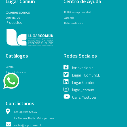
Lugar Común
Centro de Ayuda
Quienes somos
Políticas de privacidad
Servicios
Garantía
Productos
Retiro en fábrica
Catálogos
Redes Sociales
General
innovacionlc
Juegos Inclusivos
Lugar_ComunCL
Lugar Común
lugar_comun
Canal Youtube
Contáctanos
Los Cipreses #2444
La Pintana, Región Metropolitana
ventas@lugarcomun.cl