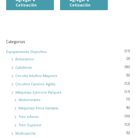
Cotización
Cotización
Categorias
Equipamiento Deportivo
(77)
Bebederos
(2)
Calistenia
(36)
Circuito Adultos Mayores
(5)
Circuitos Caninos Agility
(12)
Máquinas Ejercicio Parques
(17)
Abdominales
(1)
Maquinas Peso Variable
(6)
Tren Inferior
(10)
Tren Superior
(12)
Multicancha
(5)