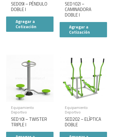
SED09I – PÉNDULO
SED102I –
DOBLE I
CAMINADORA
DOBLE I
Agregar a
Cotización
Agregar a
Cotización
Equipamiento
Equipamiento
Deportivo
Deportivo
SED10I – TWISTER
SED202 – ELÍPTICA
TRIPLE I
DOBLE
Agregar a
Agregar a