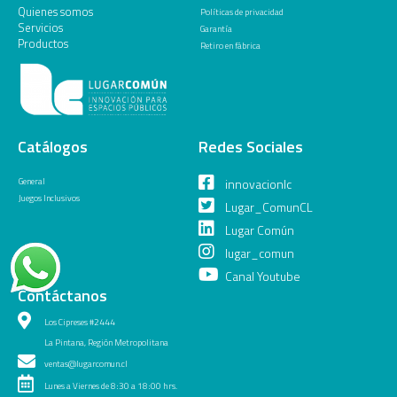
Quienes somos
Políticas de privacidad
Servicios
Garantía
Productos
Retiro en fábrica
Catálogos
Redes Sociales
General
innovacionlc
Juegos Inclusivos
Lugar_ComunCL
Lugar Común
lugar_comun
Canal Youtube
Contáctanos
Los Cipreses #2444
La Pintana, Región Metropolitana
ventas@lugarcomun.cl
Lunes a Viernes de 8:30 a 18:00 hrs.