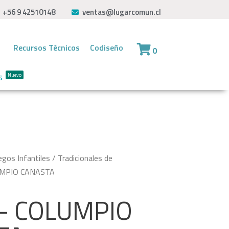
+56 9 42510148
ventas@lugarcomun.cl
Recursos Técnicos
Codiseño
0
s
Nuevo
egos Infantiles
/
Tradicionales de
UMPIO CANASTA
 - COLUMPIO