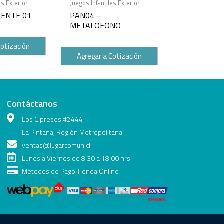
es Exterior
Juegos Infantiles Exterior
UENTE 01
PAN04 –
METALOFONO
Cotización
Agregar a Cotización
Contáctanos
Los Cipreses #2444
La Pintana, Región Metropolitana
ventas@lugarcomun.cl
Lunes a Viernes de 8:30 a 18:00 hrs.
Métodos de Pago Tienda Online