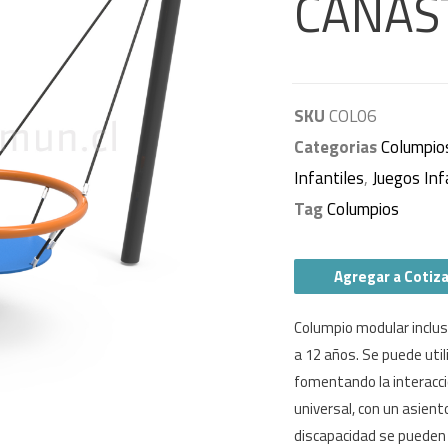
CANAS
SKU
COL06
Categorias
Columpio
Infantiles
,
Juegos Inf
Tag
Columpios
Agregar a Cotiz
Columpio modular inclusi
a 12 años. Se puede utili
fomentando la interacció
universal, con un asient
discapacidad se pueden 