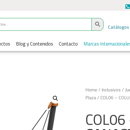
Catálogos
ectos
Blog y Contenidos
Contacto
Marcas Internacionale
Home
/
Inclusivos
/
Ju
Plaza
/ COL06 – COL
COL06