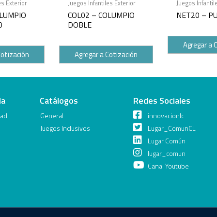
es Exterior
Juegos Infantiles Exterior
Juegos Infantil
OLUMPIO
COL02 – COLUMPIO
NET20 – P
0
DOBLE
Agregar a 
Cotización
Agregar a Cotización
da
Catálogos
Redes Sociales
dad
General
innovacionlc
Juegos Inclusivos
Lugar_ComunCL
Lugar Común
lugar_comun
Canal Youtube