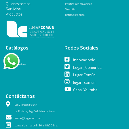
Quienes somos
Políticas de privacidad
Servicios
Garantía
Productos
Retiro en fábrica
Catálogos
Redes Sociales
General
innovacionlc
Juegos Inclusivos
Lugar_ComunCL
Lugar Común
lugar_comun
Canal Youtube
Contáctanos
Los Cipreses #2444
La Pintana, Región Metropolitana
ventas@lugarcomun.cl
Lunes a Viernes de 8:30 a 18:00 hrs.