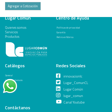
Agregar a Cotización
Lugar Común
Centro de Ayuda
Quienes somos
Políticas de privacidad
Servicios
Garantía
Productos
Retiro en fábrica
Catálogos
Redes Sociales
General
innovacionlc
Juegos Inclusivos
Lugar_ComunCL
Lugar Común
lugar_comun
Canal Youtube
Contáctanos