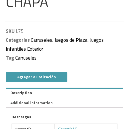
CHAPA
SKU
L75
Categorias
Carruseles
,
Juegos de Plaza
,
Juegos
Infantiles Exterior
Tag
Carruseles
Agregar a Cotización
Description
Additional information
Descargas