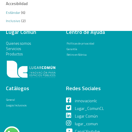
Accesibilidad
Estándar
(6)
Inclusivo
(2)
Lugar Común
Centro de Ayuda
Quienes somos
Políticas de privacidad
Servicios
Garantía
Productos
Retiro en fábrica
Catálogos
Redes Sociales
General
innovacionlc
Juegos Inclusivos
Lugar_ComunCL
Lugar Común
lugar_comun
Canal Youtube