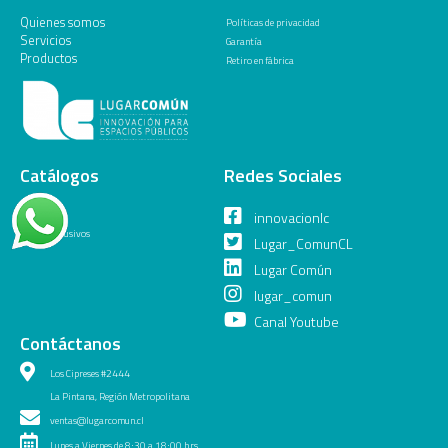
Quienes somos
Políticas de privacidad
Servicios
Garantía
Productos
Retiro en fábrica
Catálogos
Redes Sociales
General
innovacionlc
Juegos Inclusivos
Lugar_ComunCL
Lugar Común
lugar_comun
Canal Youtube
Contáctanos
Los Cipreses #2444
La Pintana, Región Metropolitana
ventas@lugarcomun.cl
Lunes a Viernes de 8:30 a 18:00 hrs.