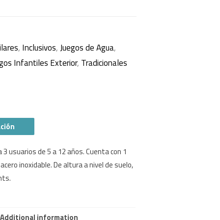
ilares
,
Inclusivos
,
Juegos de Agua
,
gos Infantiles Exterior
,
Tradicionales
ación
a 3 usuarios de 5 a 12 años. Cuenta con 1
cero inoxidable. De altura a nivel de suelo,
mts.
Additional information