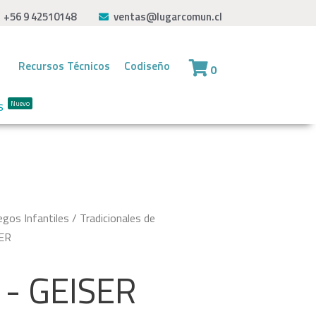
+56 9 42510148
ventas@lugarcomun.cl
Recursos Técnicos
Codiseño
0
s
Nuevo
egos Infantiles
/
Tradicionales de
ER
- GEISER