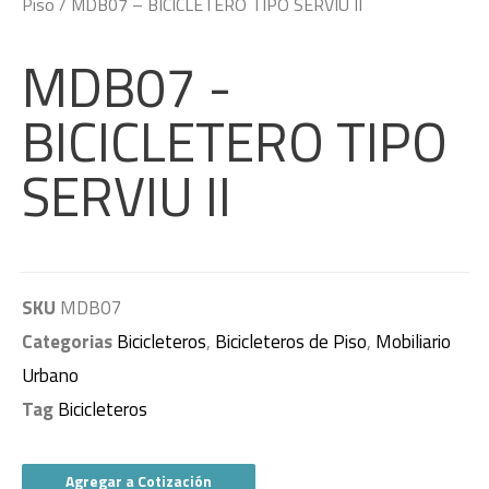
Piso
/ MDB07 – BICICLETERO TIPO SERVIU II
MDB07 -
BICICLETERO TIPO
SERVIU II
SKU
MDB07
Categorias
Bicicleteros
,
Bicicleteros de Piso
,
Mobiliario
Urbano
Tag
Bicicleteros
Agregar a Cotización