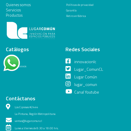
Quienes somos
Políticas de privacidad
Servicios
Garantía
Productos
Retiro en fábrica
Catálogos
Redes Sociales
General
innovacionlc
Juegos Inclusivos
Lugar_ComunCL
Lugar Común
lugar_comun
Canal Youtube
Contáctanos
Los Cipreses #2444
La Pintana, Región Metropolitana
ventas@lugarcomun.cl
Lunes a Viernes de 8:30 a 18:00 hrs.