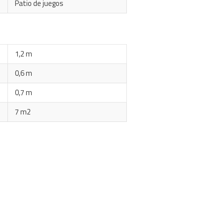
Patio de juegos
1,2 m
0,6 m
0,7 m
7 m2