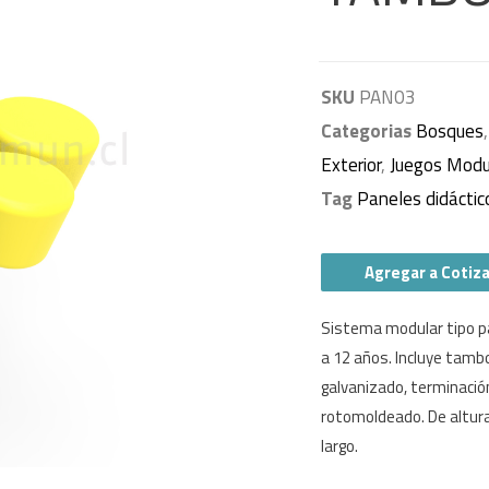
SKU
PAN03
Categorias
Bosques
Exterior
,
Juegos Modu
Tag
Paneles didáctic
Agregar a Cotiz
Sistema modular tipo pa
a 12 años. Incluye tamb
galvanizado, terminació
rotomoldeado. De altura
largo.