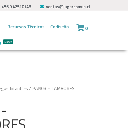
+56 9 42510148
ventas@lugarcomun.cl
Recursos Técnicos
Codiseño
0
s
Nuevo
egos Infantiles
/ PAN03 – TAMBORES
-
RES