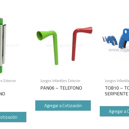
es Exterior
Juegos Infantiles Exterior
Juegos Infantil
PAN06 – TELEFONO
TOB10 – T
NO
SERPIENTE
Agregar a Cotización
Agregar a 
Cotización