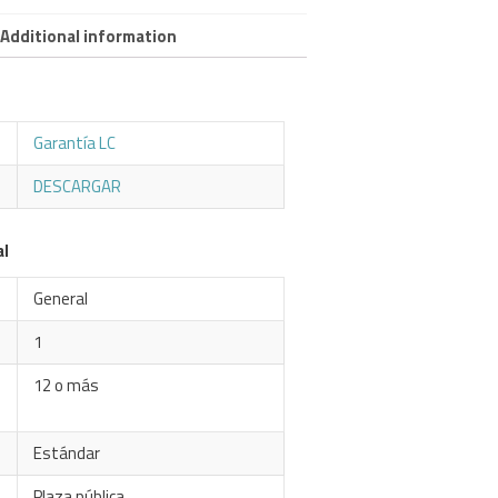
Additional information
Garantía LC
DESCARGAR
al
General
1
12 o más
Estándar
Plaza pública