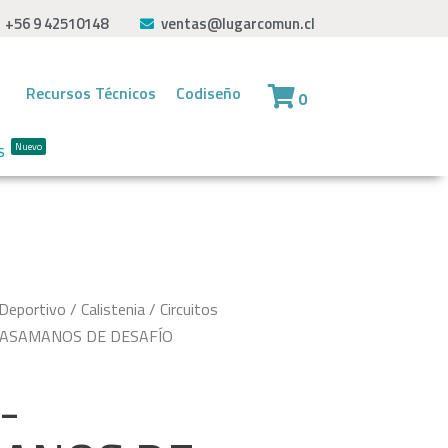
+56 9 42510148
ventas@lugarcomun.cl
Recursos Técnicos
Codiseño
0
s
Nuevo
Deportivo
/
Calistenia
/
Circuitos
PASAMANOS DE DESAFÍO
-