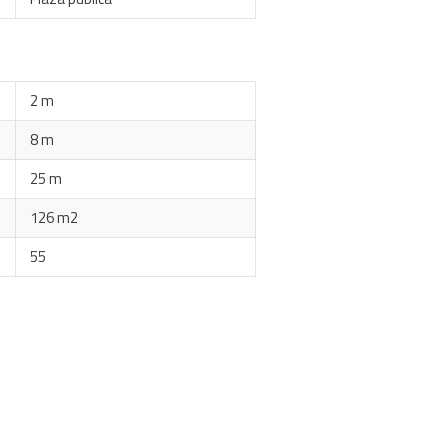
2 m
8 m
25 m
126 m2
55