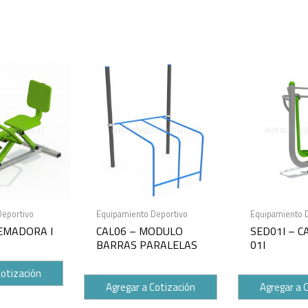
Deportivo
Equipamiento Deportivo
Equipamiento 
REMADORA I
CAL06 – MODULO
SED01I – 
BARRAS PARALELAS
01I
Cotización
Agregar a Cotización
Agregar a 