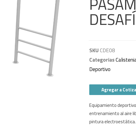
PASAM
DESAF
SKU
CDE08
Categorias
Calisteni
Deportivo
Agregar a Cotiz
Equipamiento deportivo 
entrenamiento al aire li
pintura electroestática.