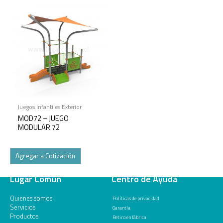
Juegos Infantiles Exterior
MOD72 – JUEGO
MODULAR 72
Agregar a Cotización
Lugar Común
Centro de Ayuda
Quienes somos
Políticas de privacidad
Servicios
Garantía
Productos
Retiro en fábrica