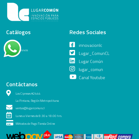
Catálogos
Redes Sociales
General
innovacionlc
Juegos Inclusivos
Lugar_ComunCL
Lugar Común
lugar_comun
Canal Youtube
Contáctanos
Los Cipreses #2444
La Pintana, Región Metropolitana
ventas@lugarcomun.cl
Lunes a Viernes de 8:30 a 18:00 hrs.
Métodos de Pago Tienda Online