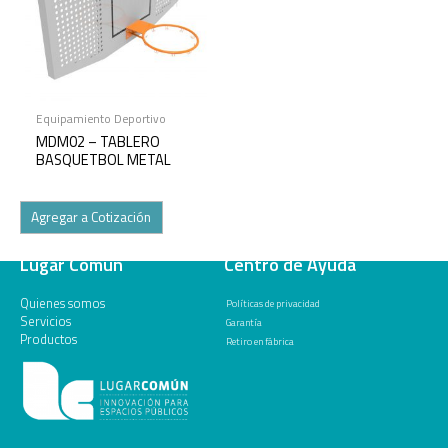
Equipamiento Deportivo
MDM02 – TABLERO
BASQUETBOL METAL
Agregar a Cotización
Lugar Común
Centro de Ayuda
Quienes somos
Políticas de privacidad
Servicios
Garantía
Productos
Retiro en fábrica