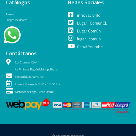
Catálogos
Redes Sociales
General
innovacionlc
Juegos Inclusivos
Lugar_ComunCL
Lugar Común
lugar_comun
Canal Youtube
Contáctanos
Los Cipreses #2444
La Pintana, Región Metropolitana
ventas@lugarcomun.cl
Lunes a Viernes de 8:30 a 18:00 hrs.
Métodos de Pago Tienda Online
© All rights reserved