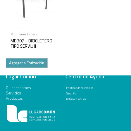
Mobiliario Urbano
MDB07 – BICICLETERO
TIPO SERVIU II
Agregar a Cotización
Lugar Común
Centro de Ayuda
Quienes somos
Políticas de privacidad
Servicios
Garantía
Productos
Retiro en fábrica