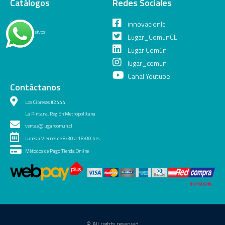
Catálogos
Redes Sociales
General
innovacionlc
Juegos Inclusivos
Lugar_ComunCL
Lugar Común
lugar_comun
Canal Youtube
Contáctanos
Los Cipreses #2444
La Pintana, Región Metropolitana
ventas@lugarcomun.cl
Lunes a Viernes de 8:30 a 18:00 hrs.
Métodos de Pago Tienda Online
© All rights reserved