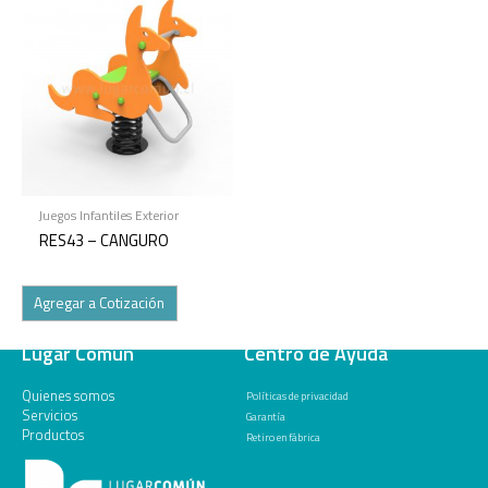
Juegos Infantiles Exterior
RES43 – CANGURO
Agregar a Cotización
Lugar Común
Centro de Ayuda
Quienes somos
Políticas de privacidad
Servicios
Garantía
Productos
Retiro en fábrica