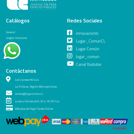
Catálogos
Redes Sociales
General
innovacionlc
Juegos Inclusivos
Lugar_ComunCL
Lugar Común
lugar_comun
Canal Youtube
Contáctanos
Los Cipreses #2444
La Pintana, Región Metropolitana
ventas@lugarcomun.cl
Lunes a Viernes de 8:30 a 18:00 hrs.
Métodos de Pago Tienda Online