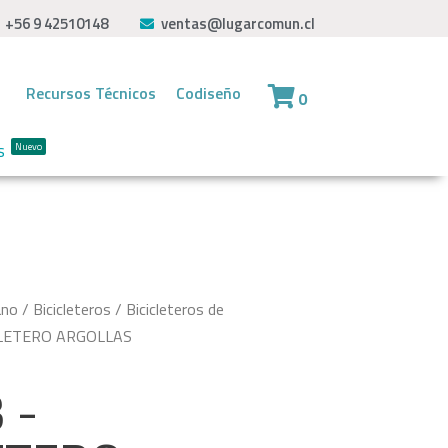
+56 9 42510148
ventas@lugarcomun.cl
Recursos Técnicos
Codiseño
0
s
Nuevo
ano
/
Bicicleteros
/
Bicicleteros de
CLETERO ARGOLLAS
 -