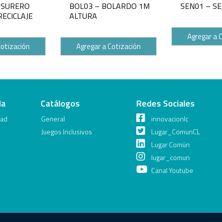
ASURERO
BOL03 – BOLARDO 1M
SEN01 – S
ECICLAJE
ALTURA
Agregar a 
Cotización
Agregar a Cotización
da
Catálogos
Redes Sociales
dad
General
innovacionlc
Juegos Inclusivos
Lugar_ComunCL
Lugar Común
lugar_comun
Canal Youtube