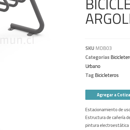
BICICL
ARGOL
SKU
MDB03
Categorias
Biciclete
Urbano
Tag
Bicicleteros
Agregar a Cotiz
Estacionamiento de uso 
Estructura de cañería d
pintura electroestática 