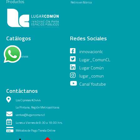
Productos
Retiro en fábrica
Catálogos
Redes Sociales
General
innovacionlc
Juegos Inclusivos
Lugar_ComunCL
Lugar Común
lugar_comun
Canal Youtube
Contáctanos
Los Cipreses #2444
La Pintana, Región Metropolitana
ventas@lugarcomun.cl
Lunes a Viernes de 8:30 a 18:00 hrs.
Métodos de Pago Tienda Online