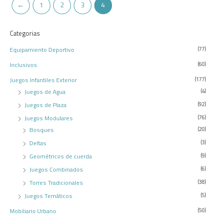
←
1
2
3
4
Categorias
Equipamiento Deportivo
(77)
Inclusivos
(60)
Juegos Infantiles Exterior
(177)
Juegos de Agua
(4)
Juegos de Plaza
(92)
Juegos Modulares
(76)
Bosques
(20)
Deltas
(3)
Geométricos de cuerda
(9)
Juegos Combinados
(6)
Torres Tradicionales
(38)
Juegos Temáticos
(5)
Mobiliario Urbano
(50)