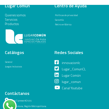
Lugar Común
Centro de Ayuda
Quienes somos
Políticas de privacidad
Servicios
Garantía
Productos
Retiro en fábrica
Catálogos
Redes Sociales
General
innovacionlc
Juegos Inclusivos
Lugar_ComunCL
Lugar Común
lugar_comun
Canal Youtube
Contáctanos
Los Cipreses #2444
La Pintana, Región Metropolitana