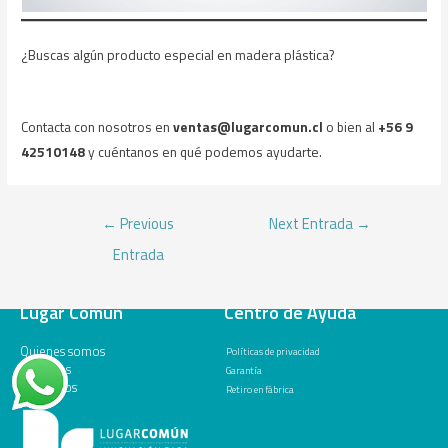
¿Buscas algún producto especial en madera plástica?
Contacta con nosotros en
ventas@lugarcomun.cl
o bien al
+56 9
42510148
y cuéntanos en qué podemos ayudarte.
←
Previous
Next Entrada
→
Entrada
Lugar Común
Centro de Ayuda
Quienes somos
Políticas de privacidad
Servicios
Garantía
Productos
Retiro en fábrica