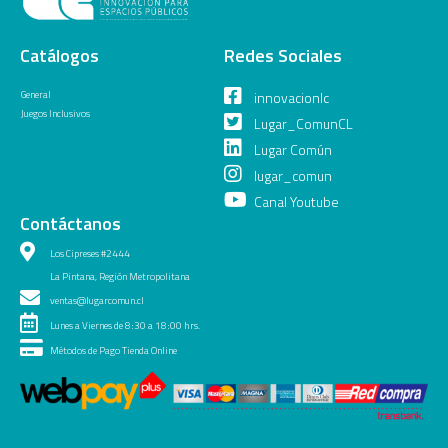
Catálogos
Redes Sociales
General
innovacionlc
Juegos Inclusivos
Lugar_ComunCL
Lugar Común
lugar_comun
Canal Youtube
Contáctanos
Los Cipreses #2444
La Pintana, Región Metropolitana
ventas@lugarcomun.cl
Lunes a Viernes de 8:30 a 18:00 hrs.
Métodos de Pago Tienda Online