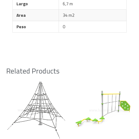
Largo
6,7 m
Area
34 m2
Peso
0
Related Products