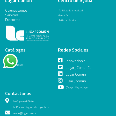
Lugar Común
Centro de Ayuda
Quienes somos
Políticas de privacidad
Servicios
Garantía
Productos
Retiro en fábrica
Catálogos
Redes Sociales
General
innovacionlc
Juegos Inclusivos
Lugar_ComunCL
Lugar Común
lugar_comun
Canal Youtube
Contáctanos
Los Cipreses #2444
La Pintana, Región Metropolitana
ventas@lugarcomun.cl