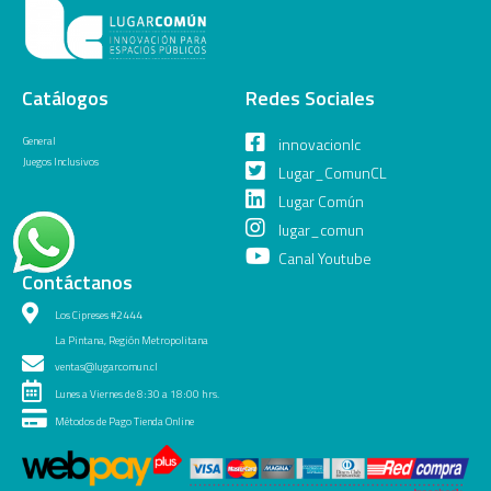
Catálogos
Redes Sociales
General
innovacionlc
Juegos Inclusivos
Lugar_ComunCL
Lugar Común
lugar_comun
Canal Youtube
Contáctanos
Los Cipreses #2444
La Pintana, Región Metropolitana
ventas@lugarcomun.cl
Lunes a Viernes de 8:30 a 18:00 hrs.
Métodos de Pago Tienda Online