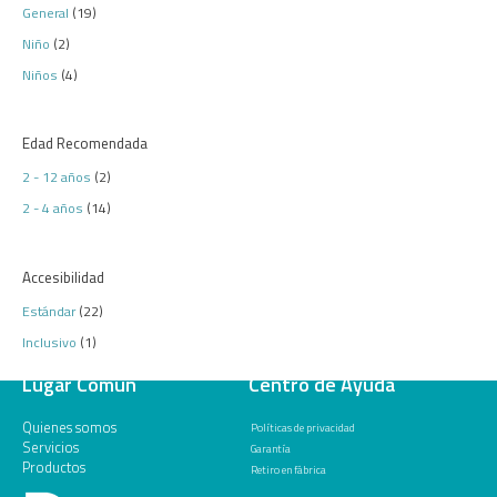
General
(19)
Niño
(2)
Niños
(4)
Edad Recomendada
2 - 12 años
(2)
2 - 4 años
(14)
Accesibilidad
Estándar
(22)
Inclusivo
(1)
Lugar Común
Centro de Ayuda
Quienes somos
Políticas de privacidad
Servicios
Garantía
Productos
Retiro en fábrica