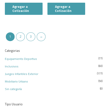
Agregar a
Agregar a
Cotización
Cotización
1
2
3
→
Categorias
Equipamiento Deportivo
(77)
Inclusivos
(60)
Juegos Infantiles Exterior
(177)
Mobiliario Urbano
(50)
Sin categoría
(0)
Tipo Usuario